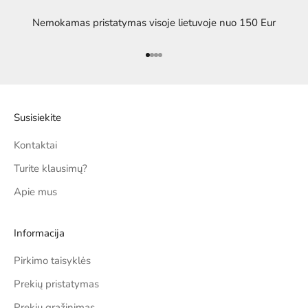
Nemokamas pristatymas visoje lietuvoje nuo 150 Eur
Eiti į elementą 1
Eiti į elementą 2
Eiti į elementą 3
Eiti į elementą 4
Susisiekite
Kontaktai
Turite klausimų?
Apie mus
Informacija
Pirkimo taisyklės
Prekių pristatymas
Prekių grąžinimas