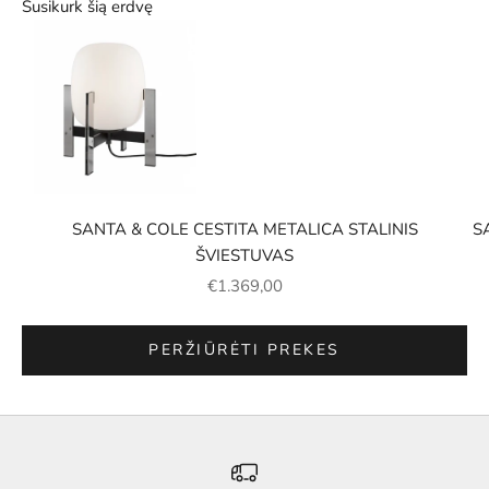
Susikurk šią erdvę
Eiti į elementą 3
SANTA & COLE CESTITA METALICA STALINIS
S
ŠVIESTUVAS
PARDAVIMO KAINA
€1.369,00
Eiti į elementą 2
Eiti į elementą 1
PERŽIŪRĖTI PREKES
Eiti į elementą 4