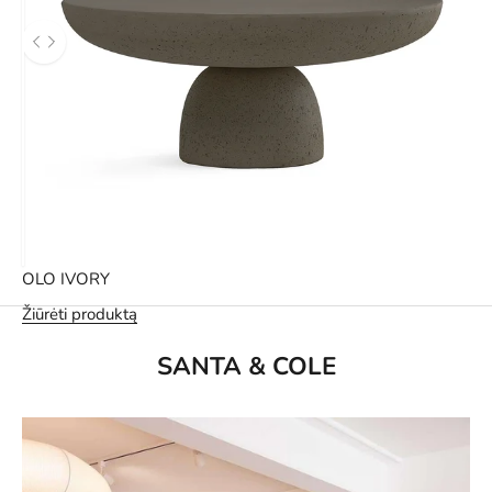
Naudokite kairės ir dešinės rodyklės klavišus, kad pereitumėte ta
OLO IVORY
Žiūrėti produktą
SANTA & COLE